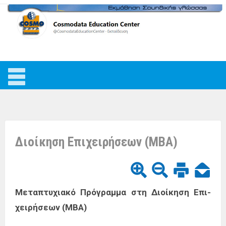
Διοίκηση Επιχειρήσεων (MBA)
Μετα­πτυ­χια­κό Πρό­γραμ­μα στη Διοί­κη­ση Επι­
χει­ρή­σε­ων (MBA)