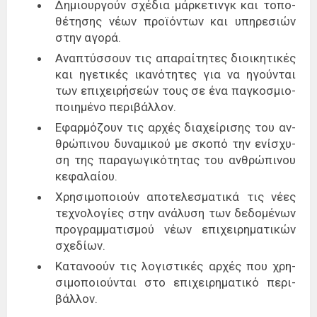
Δημιουρ­γούν σχέ­δια μάρ­κε­τινγκ και το­πο­
θέ­τη­σης νέων προ­ϊ­ό­ντων και υπη­ρε­σιών
στην αγο­ρά.
Ανα­πτύσ­σουν τις απα­ραί­τη­τες διοι­κη­τι­κές
και ηγε­τι­κές ικα­νό­τη­τες για να ηγού­νται
των επι­χει­ρή­σε­ών τους σε ένα πα­γκο­σμιο­
ποι­η­μέ­νο πε­ρι­βάλ­λον.
Εφαρ­μό­ζουν τις αρ­χές δια­χεί­ρι­σης του αν­
θρώ­πι­νου δυ­να­μι­κού με σκο­πό την ενί­σχυ­
ση της πα­ρα­γω­γι­κό­τη­τας του αν­θρώ­πι­νου
κε­φα­λαί­ου.
Χρη­σι­μο­ποιούν απο­τε­λε­σμα­τι­κά τις νέες
τε­χνο­λο­γί­ες στην ανά­λυ­ση των δε­δο­μέ­νων
προ­γραμ­μα­τι­σμού νέων επι­χει­ρη­μα­τι­κών
σχε­δί­ων.
Κατα­νο­ούν τις λο­γι­στι­κές αρ­χές που χρη­
σι­μο­ποιού­νται στο επι­χει­ρη­μα­τι­κό πε­ρι­
βάλ­λον.