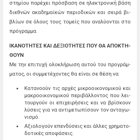
στη­μί­ου πα­ρέ­χει πρό­σβα­ση σε ηλε­κτρο­νι­κή βάση
διε­θνών ακα­δη­μαϊ­κών πε­ριο­δι­κών και σει­ρά βι­
βλί­ων σε όλους τους το­μείς που ανα­λύ­ο­νται στο
πρό­γραμ­μα.
ΙΚΑ­ΝΟ­ΤΗ­ΤΕ­Σ ΚΑΙ­ ΔΕ­ΞΙΟ­ΤΗ­ΤΕ­Σ ΠΟΥ­ ΘΑ­ Α­ΠΟ­ΚΤΗ­
ΘΟΥΝ
Με την επι­τυ­χή ολο­κλή­ρω­ση αυ­τού του προ­γράμ­
μα­τος, οι συμ­με­τέ­χο­ντες θα εί­ναι σε θέση να:
Κατα­νο­ούν τις αρ­χές μι­κρο­οι­κο­νο­μι­κού και
μα­κρο­οι­κο­νο­μι­κού πε­ρι­βάλ­λο­ντος που λει­
τουρ­γούν οι επι­χει­ρή­σεις και να βρί­σκουν
λύ­σεις για να αντι­με­τω­πί­σουν τον αντα­γω­
νι­σμό.
Αξιο­λο­γούν επεν­δύ­σεις και άλ­λες χρη­μα­το­
δο­τι­κές απο­φά­σεις.