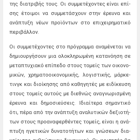
της δια­τρι­βής τους. Οι συμ­με­τέ­χο­ντες εί­ναι επί­
σης έτοι­μοι να συμ­με­τά­σχουν στην έρευ­να και
ανά­πτυ­ξη νέων προ­ϊ­ό­ντων στο επι­χει­ρη­μα­τι­κό
πε­ρι­βάλ­λον.
Οι συμ­με­τέ­χο­ντες στο πρό­γραμ­μα ανα­μέ­νε­ται να
δη­μιουρ­γή­σουν μια ολο­κλη­ρω­μέ­νη κα­τα­νό­η­ση σε
με­τα­πτυ­χια­κό επί­πε­δο στους το­μείς των οι­κο­νο­
μι­κών, χρη­μα­το­οι­κο­νο­μι­κής, λο­γι­στι­κής, μάρ­κε­
τινγκ και διοί­κη­σης από κα­θη­γη­τές με ει­δί­κευ­ση
στους το­μείς αυ­τούς με διε­θνώς ανα­γνω­ρι­σμέ­νη
έρευ­να και δη­μο­σιεύ­σεις. Ιδιαί­τε­ρα ση­μα­ντι­κό
ότι, πέρα από την ανά­πτυ­ξη ανα­λυ­τι­κών δε­ξιο­τή­
των στους προ­α­να­φερ­θέ­ντες το­μείς, εί­ναι η ανά­
πτυ­ξη ηγε­τι­κών δυ­να­το­τή­των και γνώ­σε­ων δια­