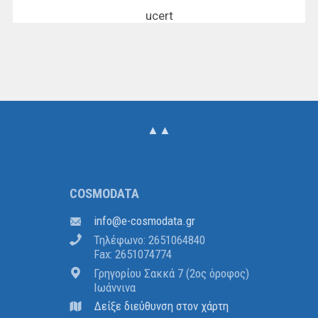
ucert
▲▲
COSMODATA
ofni
@
atadomsoc-e
.
rg
Τηλέφωνο: 2651064840
Fax: 2651074774
Γρηγορίου Σακκά 7 (2ος όροφος)
Ιωάννινα
Δείξε διεύθυνση στον χάρτη