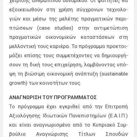
χεί­ρι­σης αν­θρώ­πι­νου δυ­να­μι­κού. Οι φοι­τη­τές θα
εξοι­κειω­θούν στη χρή­ση σύγ­χρο­νων τε­χνο­λο­
γιών και μέσω της με­λέ­της πραγ­μα­τι­κών πε­ρι­
πτώ­σε­ων (case studies) στην αντι­με­τώ­πι­ση
πραγ­μα­τι­κών οι­κο­νο­μι­κών κα­τα­στά­σε­ων στη
μελ­λο­ντι­κή τους κα­ριέ­ρα. Το πρό­γραμ­μα προ­ε­τοι­
μά­ζει επί­σης τους συμ­με­τέ­χο­ντες να δη­μιουρ­γή­
σουν τη δική τους επι­χεί­ρη­ση, λαμ­βά­νο­ντας υπό­
ψη τη βιώ­σι­μη οι­κο­νο­μι­κή ανά­πτυ­ξη (sustainable
growth) των κοι­νο­τή­των τους.
ΑΝΑ­ΓΝΩ­ΡΙ­ΣΗ­ ΤΟΥ­ ΠΡΟ­ΓΡΑΜ­ΜΑ­ΤΟΣ
Το πρό­γραμ­μα έχει εγκρι­θεί από την Επι­τρο­πή
Αξιο­λό­γη­σης Ιδιω­τι­κών Πανε­πι­στη­μί­ων (Ε­.Α­.Ι­.Π.)
και εί­ναι ανα­γνω­ρι­σμέ­νο από το Κυπρια­κό Συμ­
βού­λιο Ανα­γνώ­ρι­σης Τίτλων Σπου­δών