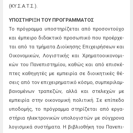
(ΚΥ­.Σ.Α­.Τ.Σ.).
ΥΠΟ­ΣΤΗ­ΡΙ­ΞΗ­ ΤΟΥ­ ΠΡΟ­ΓΡΑΜ­ΜΑ­ΤΟΣ
Το πρό­γραμ­μα υπο­στη­ρί­ζε­ται από προ­σο­ντού­χο
και έμπει­ρο δι­δα­κτι­κό προ­σω­πι­κό που προ­έρ­χε­
ται από τα τμή­μα­τα Διοί­κη­σης Επι­χει­ρή­σε­ων και
Οικο­νο­μι­κών, Λογι­στι­κής και Χρη­μα­το­οι­κο­νο­μι­
κών του Πανε­πι­στη­μί­ου, κα­θώς και από επι­σκέ­
πτες κα­θη­γη­τές με εμπει­ρία σε διοι­κη­τι­κές θέ­
σεις από τον επι­χει­ρη­μα­τι­κό κό­σμο, συ­μπε­ρι­λαμ­
βα­νο­μέ­νων τρα­πε­ζών, αλλά και στε­λε­χών με
εμπει­ρία στην οι­κο­νο­μι­κή πο­λι­τι­κή. Σε επί­πε­δο
υπο­δο­μής, το πρό­γραμ­μα στη­ρί­ζε­ται από ερ­γα­
στή­ρια ηλε­κτρο­νι­κών υπο­λο­γι­στών με σύγ­χρο­να
λο­γι­σμι­κά συ­στή­μα­τα. Η βι­βλιο­θή­κη του Πανε­πι­