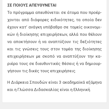
ΣΕ­ ΠΟΙΟΥ­Σ Α­ΠΕΥ­ΘΥ­ΝΕ­ΤΑΙ
Το πρό­γραμ­μα απευ­θύ­νε­ται σε άτο­μα που προ­έρ­
χο­νται από διά­φο­ρες ει­δι­κό­τη­τες, τα οποία δεν
έχουν κατ’ ανά­γκη υπό­βα­θρο σε το­μείς οι­κο­νο­μι­
κών ή διοί­κη­σης επι­χει­ρή­σε­ων, αλλά που θέ­λουν
να απο­κτή­σουν ή να ανα­πτύ­ξουν τις δε­ξιό­τη­τες
και τις γνώ­σεις τους στον το­μέα της διοί­κη­σης
επι­χει­ρή­σε­ων με σκο­πό να ανα­πτύ­ξουν την κα­
ριέ­ρα τους σε διευ­θυ­ντι­κές θέ­σεις ή να δη­μιουρ­
γή­σουν τις δι­κές τους επι­χει­ρή­σεις.
Η Διάρ­κεια Σπου­δών εί­ναι 3 ακα­δη­μαϊ­κά εξά­μη­να
και η Γλώσ­σα Διδα­σκα­λί­ας εί­ναι η Ελλη­νι­κή.