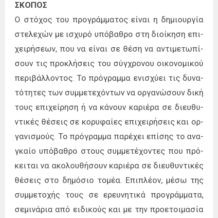
ΣΚΟ­ΠΟΣ
Ο στό­χος του προ­γράμ­μα­τος εί­ναι η δη­μιουρ­γία
στε­λε­χών με ισχυ­ρό υπό­βα­θρο στη διοί­κη­ση επι­
χει­ρή­σε­ων, που να εί­ναι σε θέση να αντι­με­τω­πί­
σουν τις προ­κλή­σεις του σύγ­χρο­νου οι­κο­νο­μι­κού
πε­ρι­βάλ­λο­ντος. Το πρό­γραμ­μα ενι­σχύ­ει τις δυ­να­
τό­τη­τες των συμ­με­τε­χό­ντων να ορ­γα­νώ­σουν δική
τους επι­χεί­ρη­ση ή να κά­νουν κα­ριέ­ρα σε διευ­θυ­
ντι­κές θέ­σεις σε κο­ρυ­φαί­ες επι­χει­ρή­σεις και ορ­
γα­νι­σμούς. Το πρό­γραμ­μα πα­ρέ­χει επί­σης το ανα­
γκαίο υπό­βα­θρο στους συμ­με­τέ­χο­ντες που πρό­
κει­ται να ακο­λου­θή­σουν κα­ριέ­ρα σε διευ­θυ­ντι­κές
θέ­σεις στο δη­μό­σιο το­μέα. Επι­πλέ­ον, μέσω της
συμ­με­το­χής τους σε ερευ­νη­τι­κά προ­γράμ­μα­τα,
σε­μι­νά­ρια από ει­δι­κούς και με την προ­ε­τοι­μα­σία