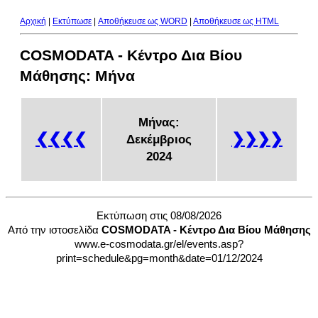
Αρχική
|
Εκτύπωσε
|
Aποθήκευσε ως WORD
|
Aποθήκευσε ως HTML
COSMODATA - Κέντρο Δια Βίου
Μάθησης: Μήνα
Μήνας:
❮❮❮❮
❯❯❯❯
Δεκέμβριος
2024
Εκτύπωση στις 08/08/2026
Από την ιστοσελίδα
COSMODATA - Κέντρο Δια Βίου Μάθησης
www.e-cosmodata.gr/el/events.asp?
print=schedule&pg=month&date=01/12/2024