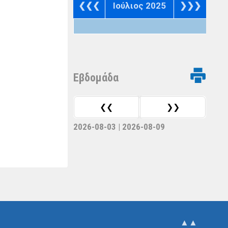
❮❮❮
Ιούλιος 2025
❯❯❯
Eβδομάδα
❮❮
❯❯
2026-08-03 | 2026-08-09
▲▲