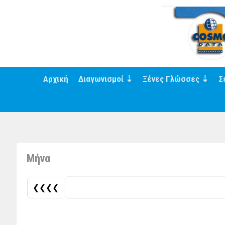
Αρχική
Διαγωνισμοί
Ξένες Γλώσσες
Σ
Μήνα
❮❮❮❮