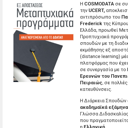
H
COSMODATA
σε συ
την
UCERT,
αποκλεισ
αντιπρόσωπο του
Πα
Frederick
της Κύπρου
Ελλάδα, προωθεί Με
Προπτυχιακά προγρά
σπουδών με τη διαδι
εκμάθησης εξ αποστ
(distance learning) μ
πλατφόρμας που έχει
σε συνεργασία με το
Ερευνών του Πανεπι
Πειραιώς
, σε πολλές
κατευθύνσεις.
Η Διάρκεια Σπουδών 
ακαδημαϊκά εξάμηνα
Γλώσσα Διδασκαλία
που πραγματοποιείτα
η
Ελληνική
.