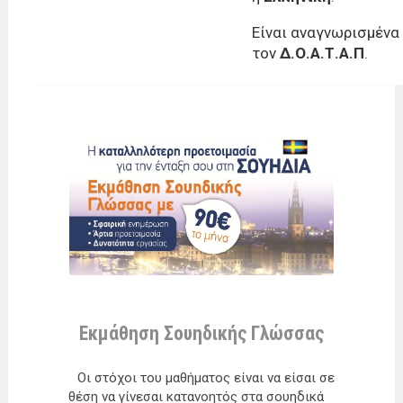
Είναι αναγνωρισμένα
τον
Δ.Ο.Α.Τ.Α.Π
.
Εκμάθηση Σουηδικής Γλώσσας
Οι στό­χοι του μα­θή­μα­τος εί­ναι να εί­σαι σε
θέση να γί­νε­σαι κα­τα­νοη­τός στα σου­η­δι­κά