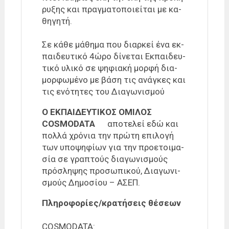
ρυ­ξης και πραγ­μα­το­ποιεί­ται με κα­
θη­γη­τή.
Σε κάθε μά­θη­μα που διαρ­κεί ένα εκ­
παι­δευ­τι­κό 4ώρο δί­νε­ται Εκπαι­δευ­
τι­κό υλι­κό σε ψη­φια­κή μορ­φή δια­
μορ­φω­μέ­νο με βάση τις ανά­γκες και
τις ενό­τη­τες του Δια­γω­νι­σμού
Ο ΕΚ­ΠΑΙ­ΔΕΥ­ΤΙ­ΚΟ­Σ Ο­ΜΙ­ΛΟ­Σ
COSMODATA
απο­τε­λεί εδώ και
πολ­λά χρό­νια την πρώ­τη επι­λο­γή
των υπο­ψη­φί­ων για την προ­ε­τοι­μα­
σία σε γρα­πτούς δια­γω­νι­σμούς
πρό­σλη­ψης προ­σω­πι­κού, Δια­γω­νι­
σμούς Δημο­σί­ου – Α­ΣΕ­Π.
Πλη­ρο­φο­ρί­ες/​κρα­τή­σεις θέ­σε­ων
COSMODATA: