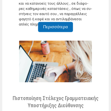
και να κα­τα­νο­είς τους άλ­λους , σε διά­φο­
ρες κα­θη­με­ρι­νές κα­τα­στά­σεις , όπως να συ­
στή­νεις τον εαυ­τό σου , να πα­ραγ­γέλ­λεις
φα­γη­τό ή καφέ και να αντι­λαμ­βά­νε­σαι
απλές πλη­ρο­φο­ρί­ες
Περισσότερα
Πιστοποίηση Στέλεχος Γραμματειακής
Υποστήριξης Διεύθυνσης