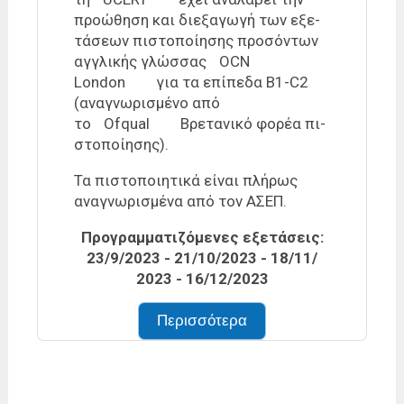
προ­ώ­θη­ση και διε­ξα­γω­γή των εξε­
τά­σε­ων πι­στο­ποί­η­σης προ­σό­ντων
αγ­γλι­κής γλώσ­σας
OCN
London
για τα επί­πε­δα B1-C2
(ανα­γνω­ρι­σμέ­νο από
το
Ofqual
Βρε­τα­νι­κό φο­ρέα πι­
στο­ποί­η­σης).
Τα πι­στο­ποι­η­τι­κά εί­ναι πλή­ρως
ανα­γνω­ρι­σμέ­να από τον Α­ΣΕ­Π.
Προ­γραμ­μα­τι­ζό­με­νες εξε­τά­σεις:
23/​9/​2023 - 21/​10/​2023 - 18/​11/​
2023 - 16/​12/​2023
Περισσότερα