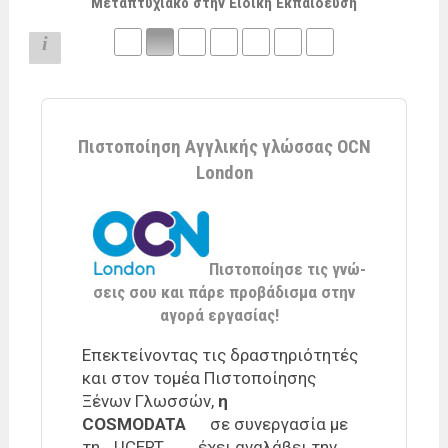
Μεταπτυχιακό στην Ειδική Εκπαίδευση
i
Πιστοποίηση Αγγλικής γλώσσας OCN
London
Πιστο­ποί­η­σε τις γνώ­
σεις σου και πάρε προ­βά­δι­σμα στην
αγο­ρά ερ­γα­σί­ας!
Eπε­κτεί­νο­ντας τις δρα­στη­ριό­τη­τές
και στον το­μέα Πιστο­ποί­η­σης
Ξένων Γλωσ­σών,
η
COSMODATA
σε συ­νερ­γα­σία με
τη
UCERT
έχει ανα­λά­βει την