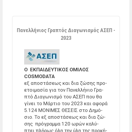
Πανελλήνιος Γραπτός Διαγωνισμός ΑΣΕΠ -
2023
Ο ΕΚ­ΠΑΙ­ΔΕΥ­ΤΙ­ΚΟ­Σ Ο­ΜΙ­ΛΟ­Σ
COSMODATA
εξ απο­στά­σε­ως και δια ζώ­σης προ­
ε­τοι­μα­σία για τον Πανελ­λή­νιο Γρα­
πτό Δια­γω­νι­σμό του Α­ΣΕ­Π που θα
γί­νει το Μάρ­τιο του 2023 και αφο­ρά
5.124 ΜΟ­ΝΙ­ΜΕ­Σ ΘΕ­ΣΕΙ­Σ στο Δημό­
σιο. Το εξ απο­στά­σε­ως και δια ζώ­
σης πρό­γραμ­μα 120 ωρών κα­λύ­
πτει πλή­ρως όλη την ύλη της προ­κή­