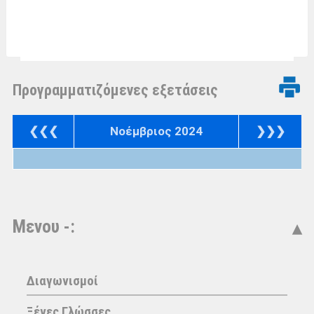
Προγραμματιζόμενες εξετάσεις
❮❮❮
Νοέμβριος 2024
❯❯❯
Μενου -:
Διαγωνισμοί
Ξένες Γλώσσες