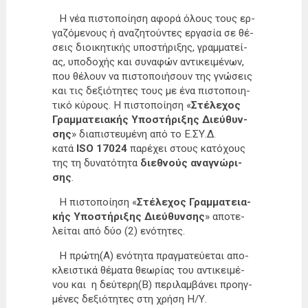
Η νέα πι­στο­ποί­η­ση αφο­ρά όλους τους ερ­
γα­ζό­με­νους ή ανα­ζη­τού­ντες ερ­γα­σία σε θέ­
σεις διοι­κη­τι­κής υπο­στή­ρι­ξης, γραμ­μα­τεί­
ας, υπο­δο­χής και συ­να­φών αντι­κει­μέ­νων,
που θέ­λουν να πι­στο­ποι­ή­σουν της γνώ­σεις
και τις δε­ξιό­τη­τες τους με ένα πι­στο­ποι­η­
τι­κό κύ­ρους. H πι­στο­ποί­η­ση «
Στέ­λε­χος
Γραμ­μα­τεια­κής Υπο­στή­ρι­ξης Διεύ­θυν­
σης
» δια­πι­στευ­μέ­νη από το Ε­.ΣΥ­.Δ.
κατά
ISO 17024
πα­ρέ­χει στους κα­τό­χους
της τη δυ­να­τό­τη­τα
διε­θνούς ανα­γνώ­ρι­
σης
.
Η πι­στο­ποί­η­ση «
Στέ­λε­χος Γραμ­μα­τεια­
κής Υπο­στή­ρι­ξης Διεύ­θυν­σης
» απο­τε­
λεί­ται από δύο (2) ενό­τη­τες.
Η πρώ­τη(Α) ενό­τη­τα πραγ­μα­τεύ­ε­ται απο­
κλει­στι­κά θέ­μα­τα θε­ω­ρί­ας του αντι­κει­μέ­
νου και η δεύ­τε­ρη(Β) πε­ρι­λαμ­βά­νει προηγ­
μέ­νες δε­ξιό­τη­τες στη χρή­ση Η/Υ.